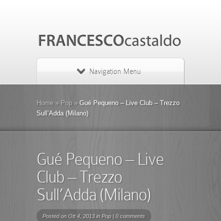
Navigation Menu
Home
»
Pop
»
Gué Pequeno – Live Club – Trezzo
Sull’Adda (Milano)
Gué Pequeno – Live
Club – Trezzo
Sull’Adda (Milano)
Posted on Ott 4, 2013 in
Pop
|
0 comments