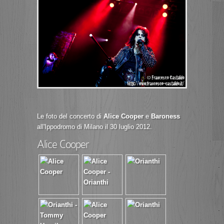
Le foto del concerto di
Alice Cooper
e
Baroness
all'Ippodromo di Milano il 30 luglio 2012.
Alice Cooper