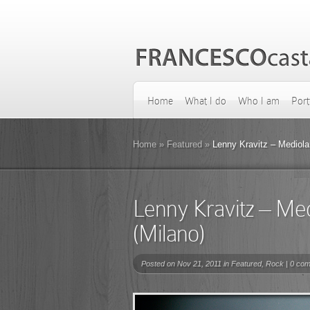
Home
What I do
Who I am
Port
Home
»
Featured
»
Lenny Kravitz – Mediol
Lenny Kravitz – M
(Milano)
Posted on Nov 21, 2011 in
Featured
,
Rock
|
0 co