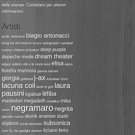
delle stampe.
Contattami
per ulteriori
informazioni.
Artisti
biagio antonacci
ac/dc
airbourne
bring me the horizon
bruce springsteen
cannibal
deep purple
corpse
children of bodom
dream theater
depeche mode
elisa
edguy
editors
elio e le storie tese
epica
fiorella mannoia
gianna nannini
j-ax
giorgia
gotthard
kasabian
korn
lacuna coil
laura
lamb of god
pausini
litfiba
ligabue
mastodon
megadeth
mika
metallica
negramaro
negrita
muse
skunk anansie
slash
placebo
saxon
subsonica
slipknot
social distortion
tiziano ferro
sum 41
the gaslight anthem