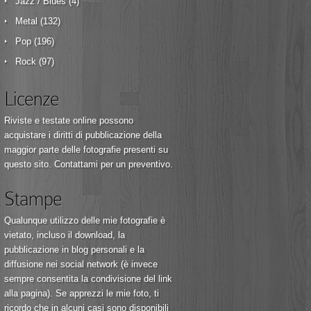
Jazz / Blues
(4)
Metal
(132)
Pop
(196)
Rock
(97)
Licenze
Riviste e testate online possono
acquistare i diritti di pubblicazione della
maggior parte delle fotografie presenti su
questo sito.
Contattami
per un preventivo.
Stampe
Qualunque utilizzo delle mie fotografie è
vietato, incluso il download, la
pubblicazione in blog personali e la
diffusione nei social network (è invece
sempre consentita la condivisione del link
alla pagina). Se apprezzi le mie foto, ti
ricordo che in alcuni casi sono disponibili