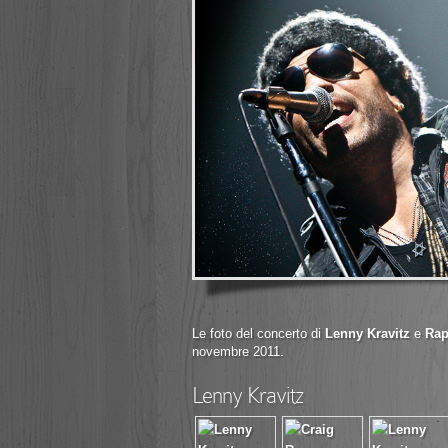
Le foto del concerto di
Lenny Kravitz
e
Rap
novembre 2011.
Lenny Kravitz