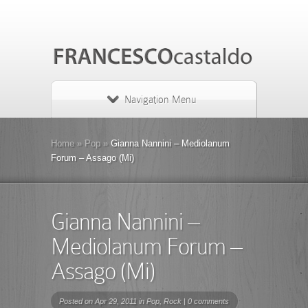
Navigation Menu
Home
»
Pop
»
Gianna Nannini – Mediolanum
Forum – Assago (Mi)
Gianna Nannini –
Mediolanum Forum –
Assago (Mi)
Posted on Apr 29, 2011 in
Pop
,
Rock
|
0 comments